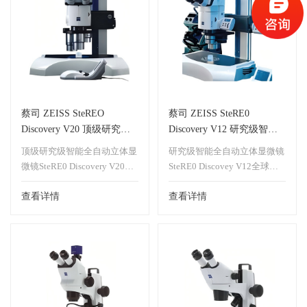
寸、物相含量夹杂物以及膜层
倍，并可快速便捷地对样品进
厚度进行测量 ，还可对石墨
行二维、三维的观察和测量。
颗粒进行评级，为科研与工业
中的金相学和材料科学提供了
一套完整的解决方案。
Axioscope 功能多样，处理日
常工作得心应手，是实验室检
蔡司 ZEISS SteREO
蔡司 ZEISS SteRE0
测设备的理想之选!
Discovery V20 顶级研究级
Discovery V12 研究级智能
智能全自动体视显微镜
全自动体视显微镜
顶级研究级智能全自动立体显
研究级智能全自动立体显微镜
微镜SteRE0 Discovery V20突
SteRE0 Discovey V12全球首
破了传统体视显微镜的极限，
次采用LCD电脑控制系统和人
放大倍数可高达到1312.5倍。
查看详情
机互控制器(H.1.P)控制显微镜
查看详情
SteREODiscovery V20采用
的所有动作(自动倍数切换，
LCD电脑控制系统和人机互控
自动聚焦，自动色温)，自动
制器(H.1.P)控制显微镜的所有
化程度高，变倍精确，操作极
动作(自动倍数切换，自动聚
为方便、舒适。液晶屏可显示
焦，自动色温)，自动化程度
当前状态参数(放大倍数，光
高，变倍精确，操作极为方
强，实际视场范围)用于产品
便、舒适。液晶屏可显示当前
的宏观检验，能够检验断口内