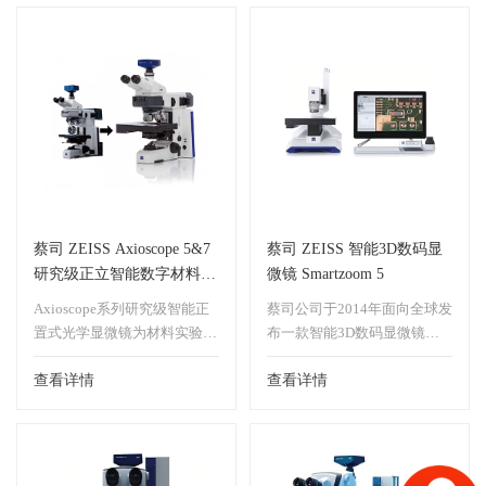
Axiolab 5高工效、高灵活度、
色差校正ICCS光学系统的功
高稳定性的优点将使您的日常
能发挥得淋漓尽致，为您提供
工作更加轻松。蔡司此款高性
前所未有的图像质量，稳固的
价比的产品将会让您的投资物
产品设计与人机工程学理念相
超所值，选择Axiolab 5将会是
融合，使得Axiovert在满足您
您又一项高瞻远瞩投资。应用
繁重的科研工作的同时为您提
在地质学、矿物学、油气资源
供舒适、便捷的操作方式。
勘探、石油化工、高分子等领
域的多用途偏光显微镜。
蔡司 ZEISS Axioscope 5&7
蔡司 ZEISS 智能3D数码显
研究级正立智能数字材料显
微镜 Smartzoom 5
微镜
Axioscope系列研究级智能正
蔡司公司于2014年面向全球发
置式光学显微镜为材料实验室
布一款智能3D数码显微镜
先进的光学成像要求而设计，
Smartzoom 5，这是一款为工
具备带编码和自动化功能，特
查看详情
业质量控制领域及高端研究方
查看详情
别适合于对数据质量和可重复
向的客户所提供的一项全新解
性要求较高的检测工作，还善
决方案。可对样品进行三维成
于进行材料科学研究中的高级
像，数码变倍集光学变焦，让
光学显微分析。可以对晶粒尺
数码显微镜实现了无极连续变