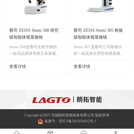
状态参数(放大倍数，光强，
的裂纹(挤压裂纹、淬火裂
实际视场范围)。SteRE0
纹、铸造裂纹)，裂口，纵向
DiscoveryV20开创了极高倍数
裂纹，焊和不良，疏松，氧化
体视显微镜技术的先河，引领
膜，气孔等宏观缺陷。
蔡司 ZEISS Stemi 508 研究
蔡司 ZEISS Stemi 305 检验
了体视显微镜新的发展方向。
级智能体视显微镜
级智能体视显微镜
Stemi 508是蔡司全新升级的
Stemi 305 是蔡司公司新推出
一款高品质研究级立体体视显
的一款高效实用型体视显微
微镜。具有更高的放大倍数、
镜。这款显微镜操作简便，配
更大的图像景深，更加广阔的
查看详情
有长效反射和透射LED光源及
查看详情
视野范围获得更多的细节信
照相功能。可使用常规三目观
息。并可扩展观察≤121mm的
察筒并配置专业摄像功能，具
样品，这一性能令Stemi 508
有无与伦比的超高性价比，可
成为同类产品中的佼佼者。用
连接蔡司任意一款显微镜相
于产品的宏观检验，能够检验
机，或者选用蔡司独有的Wifi
断口的裂纹(挤压裂纹、淬火
无线互联功能，实现多台显微
裂纹、铸造裂纹)裂口、纵向
镜互动连接及图片共享。
Copyright @2025 无锡朗拓智能装备有限公司 版权所有
裂纹、焊纹，焊和不良，疏
备案号：
苏ICP备2021034312号-1
松，氧化膜，气孔等宏观缺
陷。半导体IC邦定、印刷电路