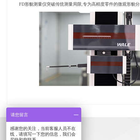
FD形貌测量仪突破传统测量局限,专为高精度零件的微观形貌
请您留言
感谢您的关注，当前客服人员不在
400-967-0607
线，请填写一下您的信息，我们会
尽快和您联系。