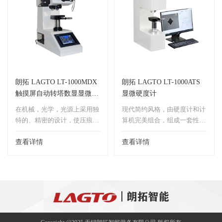
硬度值更精准的符合要求。测
试结果可自动存储、处理、打
印备有RS-232接口，可与计算
机联机。
朗拓 LAGTO LT-1000MDX
朗拓 LAGTO LT-1000ATS
触摸屏自动转塔数显显微硬
显微硬度计
度计
在机械，光学，光源上采用独
现代简约风格，由硬度计和计
特的、精密的设计，使压痕成
算机完美组合，组成一套性价
像更清晰，测量更准确。采用
比极高的显微硬度计系统。
全新彩色触摸显示屏LCD显
查看详情
查看详情
示，操作界面采用菜单式结
构，可在操作面板上选择硬度
标尺HV或HK,测试的硬度值，
自动计算，自动显示。可进行
各种硬度值相互转换。本机配
有10倍数显测量显微镜和40倍
物镜都能参与测量，使测量范