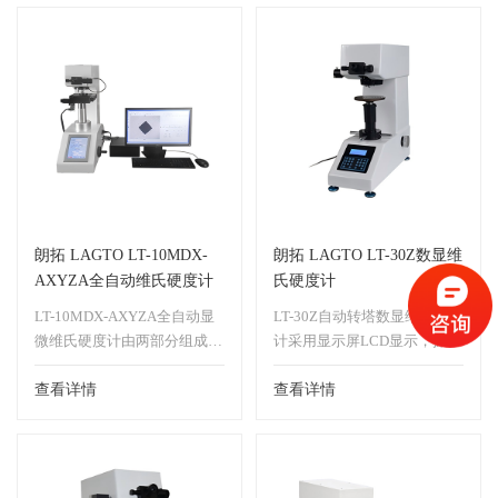
标尺分高、中、低三段进行自
屏界面菜单化，操作简单、直
动修正。
观、方便，测量装置采用光栅
可选U盘保存数据，数据包括
传感器及计算机控制，硬度示
操作者、日期等各种数据。
值在液晶屏上直接显示，是机
内置凸圆柱面硬度值修正。
电一体化的硬度测试仪器。能
数据处理功能强大，包括：
进行各种硬度参数相互自动换
HR、HB、HV等多种硬度制式
算，鉴别试件非常小厚度。测
转换，设置合格范围，超限自
试圆柱体时，可自动添加修正
动报警，可输入测试员,样品
量。内置打印机，读取相关试
名称等信息。
验结果。实现了自动化操作，
朗拓 LAGTO LT-10MDX-
朗拓 LAGTO LT-30Z数显维
测试结果可自动存储、处理、
消除人为操作和读数误差!同
打印。
AXYZA全自动维氏硬度计
时本机还配置紧急停止装置，
氏硬度计
使用更安全。
LT-10MDX-AXYZA全自动显
LT-30Z自动转塔数显维氏硬度
微维氏硬度计由两部分组成：
计采用显示屏LCD显示，操作
①LT-10MDX自动转塔数显触
界面采用菜单式结构，可在操
摸屏维氏硬度计
查看详情
作面板上选择硬度标尺HV或
查看详情
②LT-AXYZF全自动(显微)维氏
HK,测试的硬度值，自动计
硬度测量和控制系统
算，自动显示。可进行各种硬
度值相互转换。硬度值的误差
可通过软件输入进行修正，使