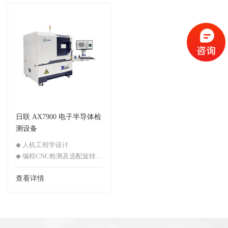
检测。
日联 AX7900 电子半导体检
测设备
◆ 人机工程学设计
◆ 编程CNC检测及选配旋转工
装
◆ 可实时追踪、目标点定位
查看详情
◆ 高分辨率FPD获高质量图像
◆ 配置超大载物台及桌面检测
区域